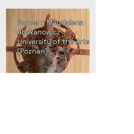
Forner x Magdalena
Abakanowicz
University of the Arts
(Poznan)
Email:
info@forner.nl
Tel:
+31 6 38290944